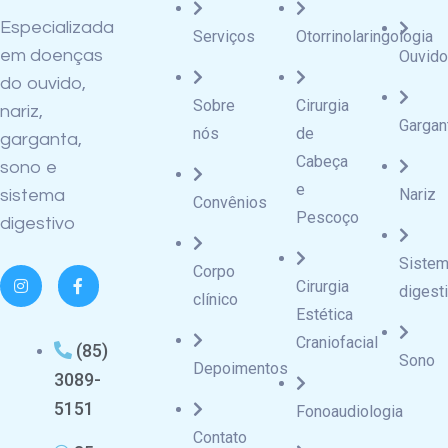
Especializada
Serviços
Otorrinolaringologia
em doenças
Ouvido
do ouvido,
Sobre
Cirurgia
nariz,
Gargan
nós
de
garganta,
Cabeça
sono e
e
Nariz
sistema
Convênios
Pescoço
digestivo
Siste
Corpo
Cirurgia
digest
clínico
Estética
Craniofacial
(85)
Sono
Depoimentos
3089-
5151
Fonoaudiologia
Contato