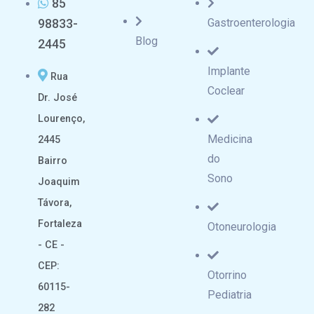
85
98833-
Gastroenterologia
Blog
2445
Implante
Rua
Coclear
Dr. José
Lourenço,
Medicina
2445
do
Bairro
Sono
Joaquim
Távora,
Fortaleza
Otoneurologia
- CE -
CEP:
Otorrino
60115-
Pediatria
282