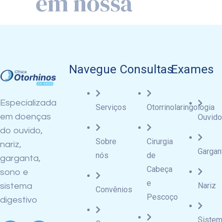
Navegue
Consultas
Exames
Especializada
Serviços
Otorrinolaringologia
em doenças
Ouvido
do ouvido,
Sobre
Cirurgia
nariz,
Gargan
nós
de
garganta,
Cabeça
sono e
e
Nariz
sistema
Convênios
Pescoço
digestivo
Siste