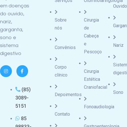
Serviços
Otorrinolaringologia
em doenças
Ouvido
do ouvido,
Sobre
Cirurgia
nariz,
Gargan
nós
de
garganta,
Cabeça
sono e
e
Nariz
sistema
Convênios
Pescoço
digestivo
Siste
Corpo
Cirurgia
digest
clínico
Estética
Craniofacial
(85)
Sono
Depoimentos
3089-
5151
Fonoaudiologia
Contato
85
98833-
Gastroenterologia