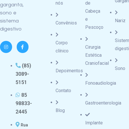
Gargan
nós
de
garganta,
Cabeça
sono e
e
Nariz
sistema
Convênios
Pescoço
digestivo
Siste
Corpo
Cirurgia
digest
clínico
Estética
Craniofacial
(85)
Sono
Depoimentos
3089-
5151
Fonoaudiologia
Contato
85
98833-
Gastroenterologia
Blog
2445
Implante
Rua