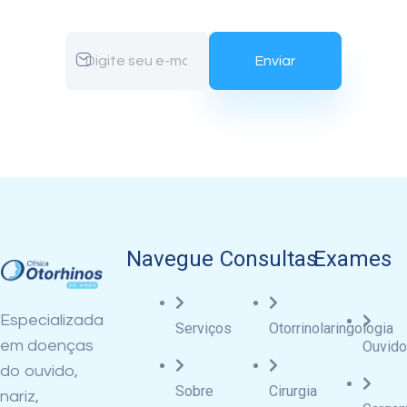
Navegue
Consultas
Exames
Especializada
Serviços
Otorrinolaringologia
em doenças
Ouvido
do ouvido,
Sobre
Cirurgia
nariz,