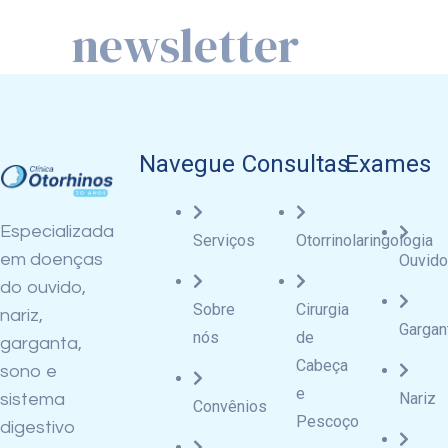
Navegue
Consultas
Exames
Especializada
Serviços
Otorrinolaringologia
em doenças
Ouvido
do ouvido,
Sobre
Cirurgia
nariz,
Gargan
nós
de
garganta,
Cabeça
sono e
e
Nariz
sistema
Convênios
Pescoço
digestivo