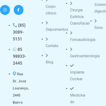
Siste
Corpo
Cirurgia
digest
clínico
Estética
Craniofacial
(85)
Sono
Depoimentos
3089-
5151
Fonoaudiologia
Contato
85
98833-
Gastroenterologia
Blog
2445
Implante
Rua
Coclear
Dr. José
Lourenço,
Medicina
2445
do
Bairro