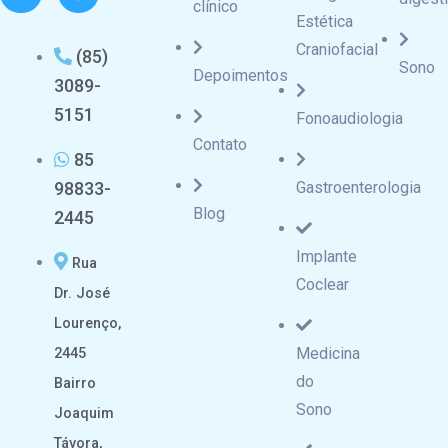
clínico
Estética
Craniofacial
(85)
Sono
Depoimentos
3089-
5151
Fonoaudiologia
Contato
85
98833-
Gastroenterologia
Blog
2445
Implante
Rua
Coclear
Dr. José
Lourenço,
Medicina
2445
do
Bairro
Sono
Joaquim
Távora,