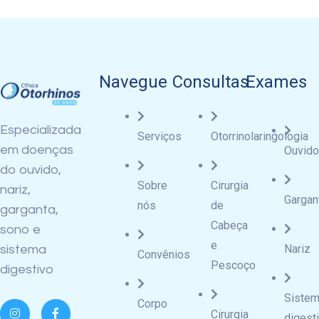
Navegue
Consultas
Exames
Especializada
Serviços
Otorrinolaringologia
em doenças
Ouvido
do ouvido,
Sobre
Cirurgia
nariz,
Gargan
nós
de
garganta,
Cabeça
sono e
e
Nariz
sistema
Convênios
Pescoço
digestivo
Siste
Corpo
Cirurgia
digest