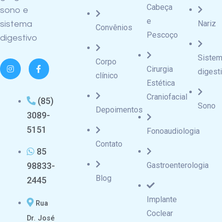
Cabeça
sono e
e
Nariz
sistema
Convênios
Pescoço
digestivo
Siste
Corpo
Cirurgia
digest
clínico
Estética
Craniofacial
(85)
Sono
Depoimentos
3089-
5151
Fonoaudiologia
Contato
85
98833-
Gastroenterologia
Blog
2445
Implante
Rua
Coclear
Dr. José