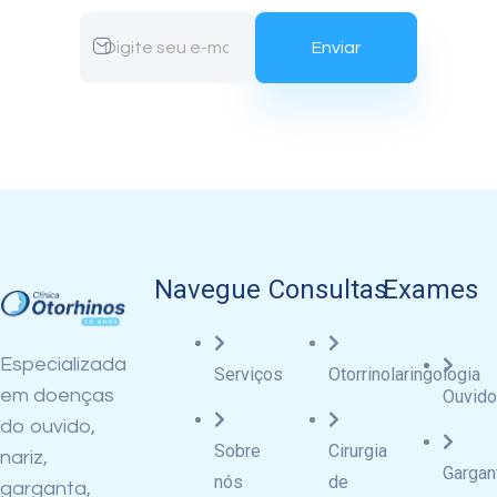
Navegue
Consultas
Exames
Especializada
Serviços
Otorrinolaringologia
em doenças
Ouvido
do ouvido,
Sobre
Cirurgia
nariz,
Gargan
nós
de
garganta,