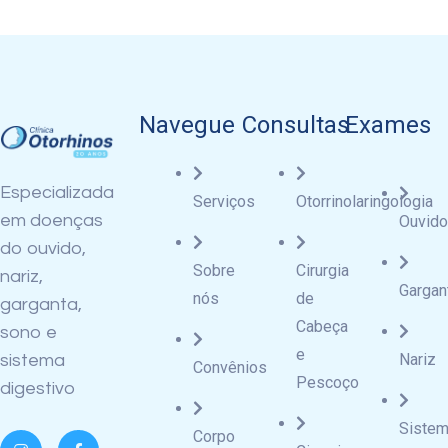
Navegue
Consultas
Exames
Especializada
Serviços
Otorrinolaringologia
em doenças
Ouvido
do ouvido,
Sobre
Cirurgia
nariz,
Gargan
nós
de
garganta,
Cabeça
sono e
e
Nariz
sistema
Convênios
Pescoço
digestivo
Siste
Corpo