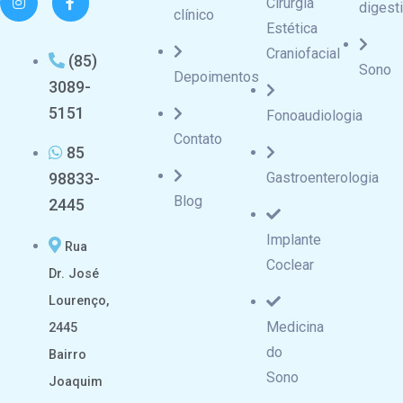
Cirurgia
digest
clínico
Estética
Craniofacial
(85)
Sono
Depoimentos
3089-
5151
Fonoaudiologia
Contato
85
98833-
Gastroenterologia
Blog
2445
Implante
Rua
Coclear
Dr. José
Lourenço,
Medicina
2445
do
Bairro
Sono
Joaquim